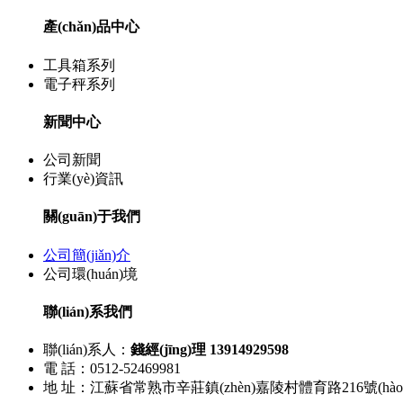
產(chǎn)品中心
工具箱系列
電子秤系列
新聞中心
公司新聞
行業(yè)資訊
關(guān)于我們
公司簡(jiǎn)介
公司環(huán)境
聯(lián)系我們
聯(lián)系人：
錢經(jīng)理 13914929598
電 話：0512-52469981
地 址：江蘇省常熟市辛莊鎮(zhèn)嘉陵村體育路216號(hào