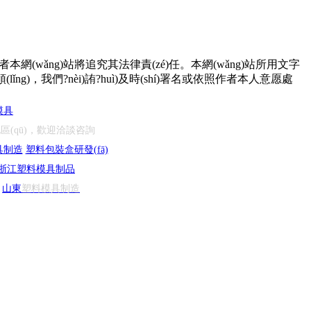
者本網(wǎng)站將追究其法律責(zé)任。本網(wǎng)站所用文字
lǐng)，我們?nèi)詴?huì)及時(shí)署名或依照作者本人意愿處
模具
ó)地區(qū)，歡迎洽談咨詢
具制造
塑料包裝盒研發(fā)
浙江塑料模具制品
山東
塑料模具制造