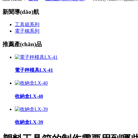
新聞導(dǎo)航
工具箱系列
電子稱系列
推薦產(chǎn)品
電子秤模具LX-41
收納盒LX-40
收納盒LX-39