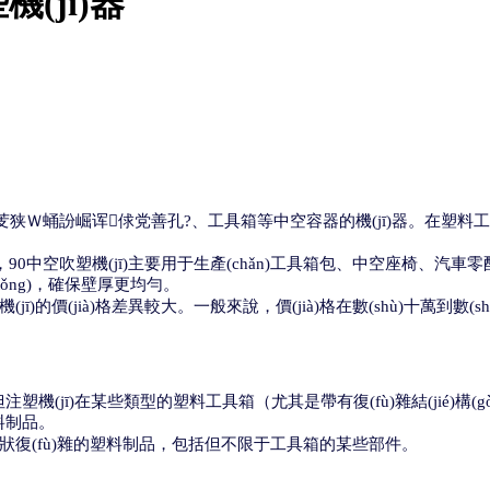
(jī)器
ū)⑺芰狭Ｗ蛹訜崛诨俅党善孔?、工具箱等中空容器的機(jī)器。在
。例如，90中空吹塑機(jī)主要用于生產(chǎn)工具箱包、中空座椅、汽車
統(tǒng)，確保壁厚更均勻。
(jī)的價(jià)格差異較大。一般來說，價(jià)格在數(shù)十萬到數(sh
機(jī)在某些類型的塑料工具箱（尤其是帶有復(fù)雜結(jié)構(gòu
料制品。
形狀復(fù)雜的塑料制品，包括但不限于工具箱的某些部件。