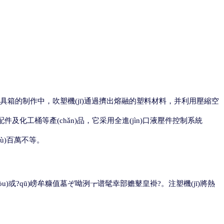
塑料工具箱的制作中，吹塑機(jī)通過擠出熔融的塑料材料，并利用壓縮空
零配件及化工桶等產(chǎn)品，它采用全進(jìn)口液壓件控制系統
ù)百萬不等。
)或?qū)嵭牟糠值墓ぞ呦洌┲谱髦幸部赡鼙皇褂?。注塑機(jī)將熱