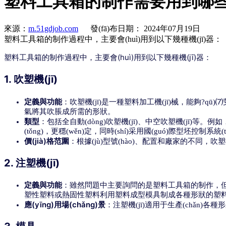
塑料工具箱的制作需要用到哪些機
來源：
m.51gdjob.com
發(fā)布日期： 2024年07月19日
塑料工具箱的制作過程中，主要會(huì)用到以下幾種機(jī)器：
塑料工具箱的制作過程中，主要會(huì)用到以下幾種機(jī)器：
1. 吹塑機(jī)
定義與功能
：吹塑機(jī)是一種塑料加工機(jī)械，能夠?q
氣將其吹脹成所需的形狀。
類型
：包括全自動(dòng)吹塑機(jī)、中空吹塑機(jī)等
(tǒng)，更穩(wěn)定，同時(shí)采用國(guó)際型坯控制系
價(jià)格范圍
：根據(jù)型號(hào)、配置和廠家的不同，吹塑機
2. 注塑機(jī)
定義與功能
：雖然問題中主要詢問的是塑料工具箱的制作，但注塑
塑性塑料或熱固性塑料利用塑料成型模具制成各種形狀的塑
應(yīng)用場(chǎng)景
：注塑機(jī)適用于生產(chǎn)各種