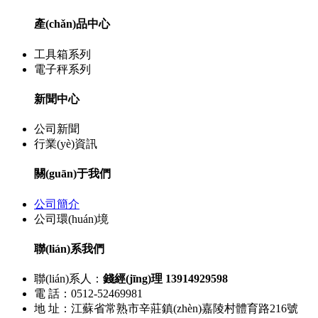
產(chǎn)品中心
工具箱系列
電子秤系列
新聞中心
公司新聞
行業(yè)資訊
關(guān)于我們
公司簡介
公司環(huán)境
聯(lián)系我們
聯(lián)系人：
錢經(jīng)理 13914929598
電 話：0512-52469981
地 址：江蘇省常熟市辛莊鎮(zhèn)嘉陵村體育路216號