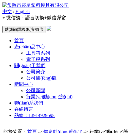
中文
/
English
+
微信號：
語言切換+微信彈窗
點(diǎn)擊復(fù)制微信
首頁
產(chǎn)品中心
工具箱系列
電子秤系列
關(guān)于我們
公司簡介
公司風(fēng)貌
新聞中心
公司新聞
行業(yè)動(dòng)態(tài)
聯(lián)系我們
在線留言
熱線：13914929598
您的位置：
首頁
->
信息動(dòng)態(tài)
->
行業(yè)動(dòng)態