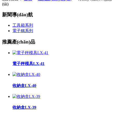
(tài)
新聞導(dǎo)航
工具箱系列
電子稱系列
推薦產(chǎn)品
電子秤模具LX-41
收納盒LX-40
收納盒LX-39