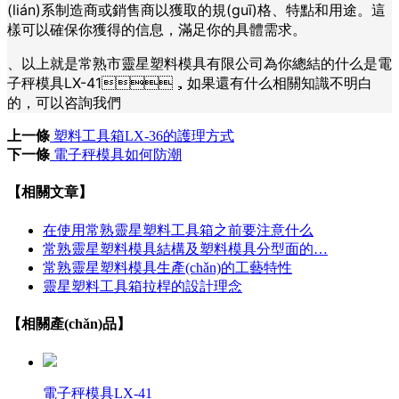
(lián)系制造商或銷售商以獲取的規(guī)格、特點和用途。這
樣可以確保你獲得的信息，滿足你的具體需求。
、
以上就是
常熟市靈星塑料模具有限公司
為你總結的什么是電
子秤模具
LX-41
，如果還有什么相關知識不明白
的，可以咨詢我們
上一條
塑料工具箱LX-36的護理方式
下一條
電子秤模具如何防潮
【相關文章】
在使用常熟靈星塑料工具箱之前要注意什么
常熟靈星塑料模具結構及塑料模具分型面的…
常熟靈星塑料模具生產(chǎn)的工藝特性
靈星塑料工具箱拉桿的設計理念
【相關產(chǎn)品】
電子秤模具LX-41