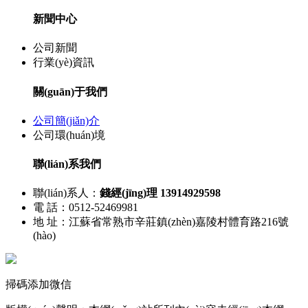
新聞中心
公司新聞
行業(yè)資訊
關(guān)于我們
公司簡(jiǎn)介
公司環(huán)境
聯(lián)系我們
聯(lián)系人：
錢經(jīng)理 13914929598
電 話：0512-52469981
地 址：江蘇省常熟市辛莊鎮(zhèn)嘉陵村體育路216號
(hào)
掃碼添加微信