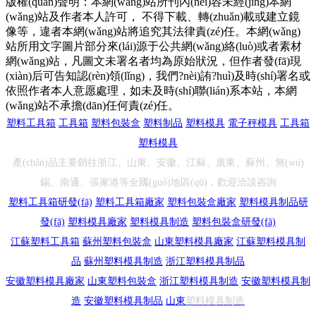
版權(quán)聲明：本網(wǎng)站所刊內(nèi)容未經(jīng)本網
(wǎng)站及作者本人許可， 不得下載、轉(zhuǎn)載或建立鏡
像等，違者本網(wǎng)站將追究其法律責(zé)任。本網(wǎng)
站所用文字圖片部分來(lái)源于公共網(wǎng)絡(luò)或者素材
網(wǎng)站，凡圖文未署名者均為原始狀況，但作者發(fā)現
(xiàn)后可告知認(rèn)領(lǐng)，我們?nèi)詴?huì)及時(shí)署名或
依照作者本人意愿處理，如未及時(shí)聯(lián)系本站，本網
(wǎng)站不承擔(dān)任何責(zé)任。
塑料工具箱
工具箱
塑料包裝盒
塑料制品
塑料模具
電子秤模具
工具箱
塑料模具
產(chǎn)品主要銷往浙江、山東、安徽、江蘇、廣東、蘇州、無(wú)
錫、南通、張家港等全國(guó)地區(qū)，歡迎洽談咨詢
塑料工具箱研發(fā)
塑料工具箱廠家
塑料包裝盒廠家
塑料模具制品研
發(fā)
塑料模具廠家
塑料模具制造
塑料包裝盒研發(fā)
江蘇塑料工具箱
蘇州塑料包裝盒
山東塑料模具廠家
江蘇塑料模具制
品
蘇州塑料模具制造
浙江塑料模具制品
安徽
塑料模具廠家
山東
塑料包裝盒
浙江塑料模具制造
安徽塑料模具制
造
安徽
塑料模具制品
山東
塑料模具制造