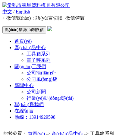
中文
/
English
+
微信號(hào)：
語(yǔ)言切換+微信彈窗
點(diǎn)擊復(fù)制微信
首頁(yè)
產(chǎn)品中心
工具箱系列
電子秤系列
關(guān)于我們
公司簡(jiǎn)介
公司風(fēng)貌
新聞中心
公司新聞
行業(yè)動(dòng)態(tài)
聯(lián)系我們
在線留言
熱線：13914929598
您的位置：
首頁(yè)
->
產(chǎn)品中心
->
工具箱系列