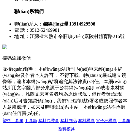
聯(lián)系我們
聯(lián)系人：
錢經(jīng)理 13914929598
電 話：0512-52469981
地 址：江蘇省常熟市辛莊鎮(zhèn)嘉陵村體育路216號
掃碼添加微信
版權(quán)聲明：本網(wǎng)站所刊內(nèi)容未經(jīng)本網
(wǎng)站及作者本人許可， 不得下載、轉(zhuǎn)載或建立鏡
像等，違者本網(wǎng)站將追究其法律責(zé)任。本網(wǎng)
站所用文字圖片部分來源于公共網(wǎng)絡(luò)或者素材網
(wǎng)站，凡圖文未署名者均為原始狀況，但作者發(fā)現
(xiàn)后可告知認領(lǐng)，我們?nèi)詴皶r署名或依照作者本
人意愿處理，如未及時聯(lián)系本站，本網(wǎng)站不承擔
(dān)任何責(zé)任。
塑料工具箱
工具箱
塑料包裝盒
塑料制品
塑料模具
電子秤模具
工具箱
塑料模具