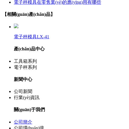
電子秤模具在零售業(yè)的應(yīng)用有哪些
【相關(guān)產(chǎn)品】
電子秤模具LX-41
產(chǎn)品中心
工具箱系列
電子秤系列
新聞中心
公司新聞
行業(yè)資訊
關(guān)于我們
公司簡介
公司環(huán)境