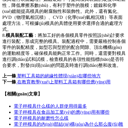
性，降低摩擦系數(shù)，有利于塑件的脫模；鍍鎳和化學
(xué)鍍能提高模具的耐腐蝕性和裝飾性。此外，還有氮化、
PVD（物理氣相沉積）、CVD（化學(xué)氣相沉積）等表面
處理方法，可根據(jù)模具的具體使用要求選擇合適的處理方
式。
8.
模具裝配工藝
：將加工好的各個模具零件按照設(shè)計要求
進行裝配，形成完整的模具。裝配過程中，需要嚴格控制各個
零件的裝配精度，如型芯與型腔的配合間隙、頂出機構(gòu)
的運動精度等，確保模具能夠正常工作。同時，還需要對模具
進行調(diào)試和試模，檢查模具的各項性能指標(biāo)是否符
合要求，對發(fā)現(xiàn)的問題及時進行調(diào)整和改進。
上一條
塑料工具箱的絕緣性體現(xiàn)在哪些地方
下一條
在教育教學(xué)上塑料工具箱有哪些應(yīng)用
【相關(guān)文章】
電子秤模具什么樣的人群使用得最多
電子秤模具在食品加工業(yè)的應(yīng)用有哪些
電子秤模具的耐磨性怎么樣
電子秤模具的內(nèi)部結(jié)構(gòu)為什么那么復(fù)雜