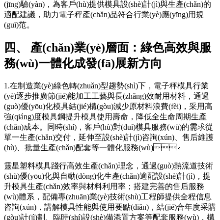
(jīng)驗(yàn)，為客戶(hù)提供模具設(shè)計(jì)與生產(chǎn)的
適配建議，助力電子秤產(chǎn)品符合行業(yè)應(yīng)用規
(guī)范。
四、
產(chǎn)業(yè)層面：綠色高效與服
務(wù)一體化成發(fā)展新方向
1.在制造業(yè)綠色轉(zhuǎn)型趨勢(shì)下，電子秤模具行業
(yè)逐步推廣節(jié)能加工工藝與長(zhǎng)效耐用材料，通過
(guò)優(yōu)化模具結(jié)構(gòu)減少原材料浪費(fèi)，采用高
強(qiáng)度模具鋼提升模具使用壽命，降低全生命周期生產
(chǎn)成本。同時(shí)，客戶(hù)對(duì)模具服務(wù)的需求從
單一生產(chǎn)交付，延伸至設(shè)計(jì)咨詢(xún)、售后維護
(hù)、批量生產(chǎn)配套等一體化服務(wù)。
靈星塑料模具踐行高效生產(chǎn)理念，通過(guò)熱流道技術
(shù)優(yōu)化與自動(dòng)化生產(chǎn)適配設(shè)計(jì)，提
升模具生產(chǎn)效率與材料利用率；搭建完善的售后服務
(wù)體系，配備專(zhuān)業(yè)技術(shù)工程師提供全程信息
咨詢(xún)，講解模具性能與使用要點(diǎn)，結(jié)合年度采購
(gòu)計(jì)劃、臨時(shí)設(shè)備添置方案等配套服務(wù)，構