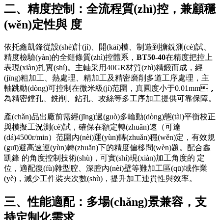
二、精度控制：全流程質(zhì)控，兼顧穩
(wěn)定性與
度
依托鑫凱鋒從設(shè)計(jì)、開(kāi)模、制造到搪銑測(cè)試、
精度檢驗(yàn)的全鏈條質(zhì)控體系，
BT50-40
在精度把控上
表現(xiàn)扎實(shí)。主軸采用40GR材質(zhì)精鍛而成，經
(jīng)粗加工、熱處理、精加工及精密磨削多道工序處理，主
軸跳動(dòng)可控制在微米級(jí)范圍，真圓度小于0.01mm，
為精密鏜孔、銑削、鉆孔、攻絲等多工序加工提供可靠保障。
產(chǎn)品出廠前需經(jīng)過(guò)多輪動(dòng)態(tài)平衡校正
與模擬工況測(cè)試，確保在額定轉(zhuǎn)速（可達
(dá)
4500r/min）范圍內(nèi)運(yùn)轉(zhuǎn)穩(wěn)定，有效規
(guī)避高速運(yùn)轉(zhuǎn)下的精度偏移問(wèn)題。配合鑫
凱鋒 的角度控制技術(shù)，可實(shí)現(xiàn)加工角度的 定
位，適配復(fù)雜型腔、深腔內(nèi)壁等難加工區(qū)域作業
(yè)，減少工件裝夾次數(shù)，提升加工連貫性與效率。
三、性能適配：多場(chǎng)景兼容，支
持定制化需求