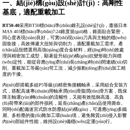
一、結(jié)構(gòu)設(shè)計(jì)：高剛性
基底，適配重載加工
BT50-40
采用BT50標(biāo)準(zhǔn)錐孔設(shè)計(jì)，遵循日本
MAS 403標(biāo)準(zhǔn)7:24錐度規(guī)格，錐面貼合緊密，
同心度表現(xiàn)良好，可實(shí)現(xiàn)刀具與主軸的穩(wěn)
固銜接，高效傳遞大扭矩與切削力，適配重載加工需求。產
(chǎn)品殼體選用高強(qiáng)度合金材料，經(jīng)時(shí)效處
理與精密加工成型，顯著提升結(jié)構(gòu)抗變形能力與穩
(wěn)定性，能從容應(yīng)對(duì)長(zhǎng)時(shí)間連續(xù)切
削、重載加工等嚴(yán)苛工況，減少振動(dòng)對(duì)加工精
度的干擾。
內(nèi)部搭載多組
P5等級(jí)精密角接觸軸承，采用組合安裝方
式，搭配高速專(zhuān)用軸承潤(rùn)滑脂潤(rùn)滑方案，既保
障主軸運(yùn)轉(zhuǎn)的流暢性，又能有效抵御高溫、高負
(fù)荷帶來(lái)的部件損耗，延長(zhǎng)產(chǎn)品使用壽命。
同時(shí)配備迷宮式防水防塵結(jié)構(gòu)，可適應(yīng)多鐵
屑、多粉塵的復(fù)雜加工環(huán)境，避免雜質(zhì)侵入影響
內(nèi)部組件性能，維持設(shè)備穩(wěn)定運(yùn)行。