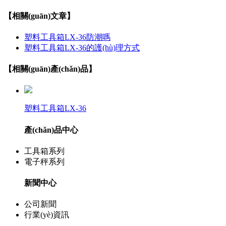
【相關(guān)文章】
塑料工具箱LX-36防潮嗎
塑料工具箱LX-36的護(hù)理方式
【相關(guān)產(chǎn)品】
塑料工具箱LX-36
產(chǎn)品中心
工具箱系列
電子秤系列
新聞中心
公司新聞
行業(yè)資訊