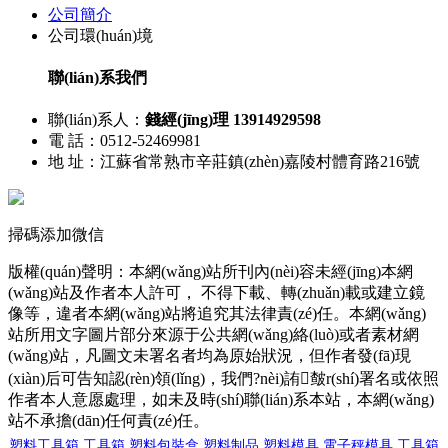
公司簡介
公司環(huán)境
聯(lián)系我們
聯(lián)系人：
錢經(jīng)理 13914929598
電 話：0512-52469981
地 址：江蘇省常熟市辛莊鎮(zhèn)嘉陵村體育路216號
掃碼添加微信
版權(quán)聲明：本網(wǎng)站所刊內(nèi)容未經(jīng)本網
(wǎng)站及作者本人許可， 不得下載、轉(zhuǎn)載或建立鏡
像等，違者本網(wǎng)站將追究其法律責(zé)任。本網(wǎng)
站所用文字圖片部分來源于公共網(wǎng)絡(luò)或者素材網
(wǎng)站，凡圖文未署名者均為原始狀況，但作者發(fā)現
(xiàn)后可告知認(rèn)領(lǐng)，我們?nèi)詴皶r(shí)署名或依照
作者本人意愿處理，如未及時(shí)聯(lián)系本站，本網(wǎng)
站不承擔(dān)任何責(zé)任。
塑料工具箱
工具箱
塑料包裝盒
塑料制品
塑料模具
電子秤模具
工具箱