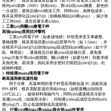
光效果），模具需通過皮紋處理（如 EDM 放電加工紋理）或
模內(nèi)裝飾（IMD）技術(shù)，實(shí)現(xiàn)圖案、顏色的
一次成型，避免后續(xù)噴涂工序。同時(shí)，為降低成本，
模具采用簡化設(shè)計(jì)（如兩板模結(jié)構(gòu)），減少加
工工時(shí)，適合批量生產(chǎn)。
2.
工業(yè)與醫(yī)療電子秤
高強(qiáng)度與抗沖擊性
工業(yè)用電子秤（如倉儲地磅）外殼需承受叉車碾壓、
重物撞擊，模具需保證產(chǎn)品壁厚均勻（如 3-5mm），并
在模具中設(shè)計(jì)加強(qiáng)筋成型結(jié)構(gòu)（如十字
筋、蜂窩筋），通過模流分析優(yōu)化筋條位置，避免應
(yīng)力集中導(dǎo)致開裂。醫(yī)療秤（如嬰兒秤）則要求模
具無死角、易清潔，因此采用全密封式模腔設(shè)計(jì)，杜
絕物料殘留。
3.
特殊環(huán)境用電子秤
耐高溫與耐低溫性能
用于冷庫、高溫車間的電子秤需采用耐低溫 PC 或耐高溫
PPS 材料，模具需配套溫控系統(tǒng)（如模溫機(jī)加熱至
120℃以上），確保材料熔融均勻，同時(shí)通過模具冷卻水
道優(yōu)化（如隨形冷卻），控制產(chǎn)品成型后的內(nèi)
應(yīng)力，防止低溫開裂或高溫變形。
四、
行業(yè)標(biāo)準(zhǔn)與合規(guī)性要求