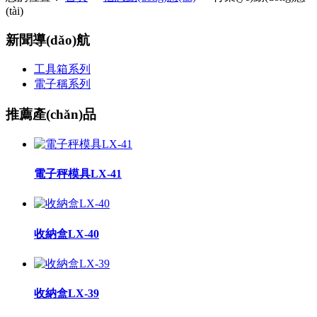
(tài)
新聞導(dǎo)航
工具箱系列
電子稱系列
推薦產(chǎn)品
電子秤模具LX-41
收納盒LX-40
收納盒LX-39